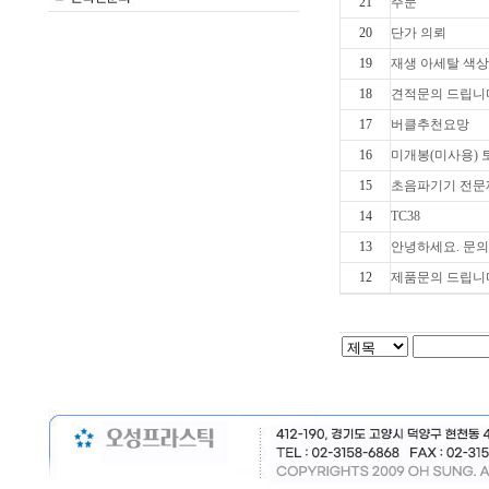
21
주문
20
단가 의뢰
19
재생 아세탈 색
18
견적문의 드립니
17
버클추천요망
16
미개봉(미사용) 토
15
초음파기기 전문제
14
TC38
13
안녕하세요. 문
12
제품문의 드립니